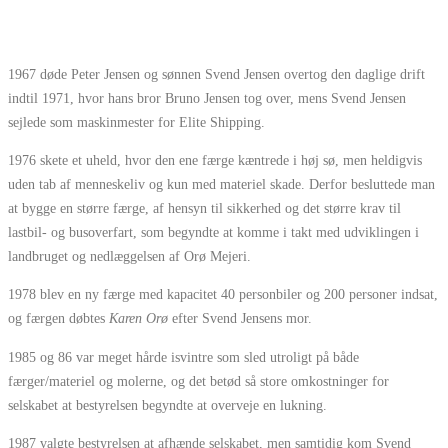
1967 døde Peter Jensen og sønnen Svend Jensen overtog den daglige drift
indtil 1971, hvor hans bror Bruno Jensen tog over, mens Svend Jensen
sejlede som maskinmester for Elite Shipping.
1976 skete et uheld, hvor den ene færge kæntrede i høj sø, men heldigvis
uden tab af menneskeliv og kun med materiel skade. Derfor besluttede man
at bygge en større færge, af hensyn til sikkerhed og det større krav til
lastbil- og busoverfart, som begyndte at komme i takt med udviklingen i
landbruget og nedlæggelsen af Orø Mejeri.
1978 blev en ny færge med kapacitet 40 personbiler og 200 personer indsat,
og færgen døbtes
Karen Orø
efter Svend Jensens mor.
1985 og 86 var meget hårde isvintre som sled utroligt på både
færger/materiel og molerne, og det betød så store omkostninger for
selskabet at bestyrelsen begyndte at overveje en lukning.
1987 valgte bestyrelsen at afhænde selskabet, men samtidig kom Svend