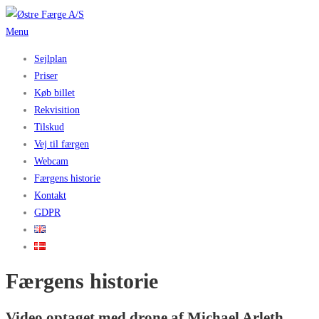
Spring
til
Menu
indhold
Sejlplan
Priser
Køb billet
Rekvisition
Tilskud
Vej til færgen
Webcam
Færgens historie
Kontakt
GDPR
Færgens historie
Video optaget med drone af Michael Arleth