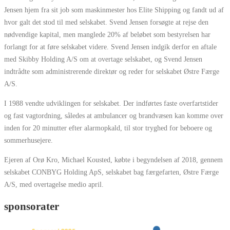
Jensen hjem fra sit job som maskinmester hos Elite Shipping og fandt ud af
hvor galt det stod til med selskabet. Svend Jensen forsøgte at rejse den
nødvendige kapital, men manglede 20% af beløbet som bestyrelsen har
forlangt for at føre selskabet videre. Svend Jensen indgik derfor en aftale
med Skibby Holding A/S om at overtage selskabet, og Svend Jensen
indtrådte som administrerende direktør og reder for selskabet Østre Færge
A/S.
I 1988 vendte udviklingen for selskabet. Der indførtes faste overfartstider
og fast vagtordning, således at ambulancer og brandvæsen kan komme over
inden for 20 minutter efter alarmopkald, til stor tryghed for beboere og
sommerhusejere.
Ejeren af Orø Kro, Michael Kousted, købte i begyndelsen af 2018, gennem
selskabet CONBYG Holding ApS, selskabet bag færgefarten, Østre Færge
A/S, med overtagelse medio april.
sponsorater