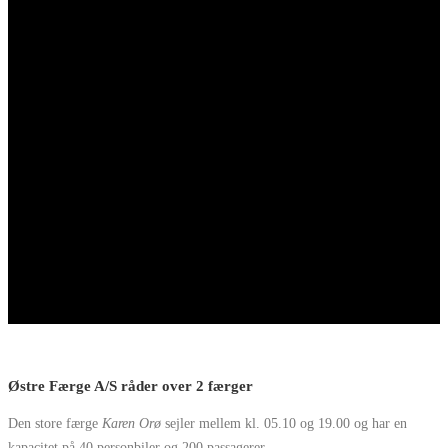
Østre Færge A/S råder over 2 færger
Den store færge
Karen Orø
sejler mellem kl. 05.10 og 19.00 og har en
kapacitet på 40 personbiler og 200 passagerer.