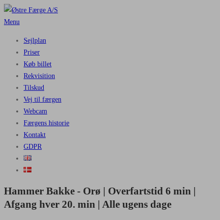
Spring
til
Menu
indhold
Sejlplan
Priser
Køb billet
Rekvisition
Tilskud
Vej til færgen
Webcam
Færgens historie
Kontakt
GDPR
Hammer Bakke - Orø | Overfartstid 6 min |
Afgang hver 20. min | Alle ugens dage