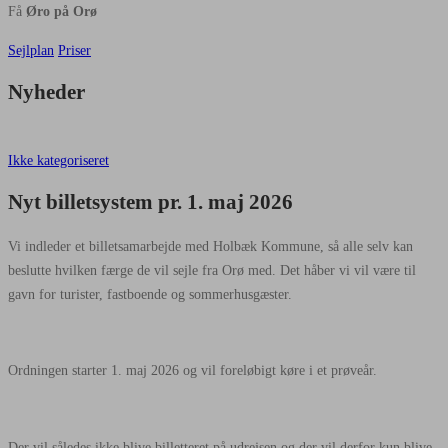
Få
Øro på Orø
Sejlplan
Priser
Nyheder
Ikke kategoriseret
Nyt billetsystem pr. 1. maj 2026
Vi indleder et billetsamarbejde med Holbæk Kommune, så alle selv kan
beslutte hvilken færge de vil sejle fra Orø med. Det håber vi vil være til
gavn for turister, fastboende og sommerhusgæster.
Ordningen starter 1. maj 2026 og vil foreløbigt køre i et prøveår.
Der vil således ikke blive billetteret på udrejsen og der vil derfor kun blive