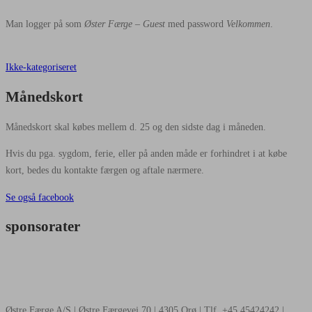
Man logger på som
Øster Færge – Guest
med password
Velkommen
.
Ikke-kategoriseret
Månedskort
Månedskort skal købes mellem d. 25 og den sidste dag i måneden.
Hvis du pga. sygdom, ferie, eller på anden måde er forhindret i at købe
kort, bedes du kontakte færgen og aftale nærmere.
Se også facebook
sponsorater
Østre Færge A/S | Østre Færgevej 70 | 4305 Orø | Tlf. +45 45424242 |