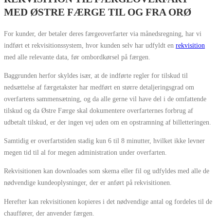
MED ØSTRE FÆRGE TIL OG FRA ORØ
For kunder, der betaler deres færgeoverfarter via månedsregning, har vi
indført et rekvisitionssystem, hvor kunden selv har udfyldt en
rekvisition
med alle relevante data, før ombordkørsel på færgen.
Baggrunden herfor skyldes især, at de indførte regler for tilskud til
nedsættelse af færgetakster har medført en større detaljeringsgrad om
overfartens sammensætning, og da alle gerne vil have del i de omfattende
tilskud og da Østre Færge skal dokumentere overfarternes forbrug af
udbetalt tilskud, er der ingen vej uden om en opstramning af billetteringen.
Samtidig er overfartstiden stadig kun 6 til 8 minutter, hvilket ikke levner
megen tid til al for megen administration under overfarten.
Rekvisitionen kan downloades som skema eller fil og udfyldes med alle de
nødvendige kundeoplysninger, der er anført på rekvisitionen.
Herefter kan rekvisitionen kopieres i det nødvendige antal og fordeles til de
chauffører, der anvender færgen.