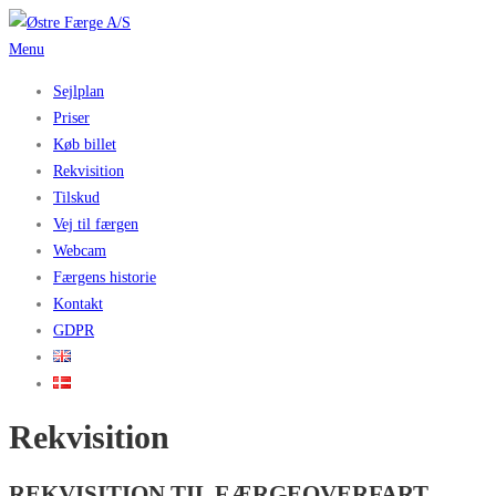
Spring
til
Menu
indhold
Sejlplan
Priser
Køb billet
Rekvisition
Tilskud
Vej til færgen
Webcam
Færgens historie
Kontakt
GDPR
Rekvisition
REKVISITION TIL FÆRGEOVERFART