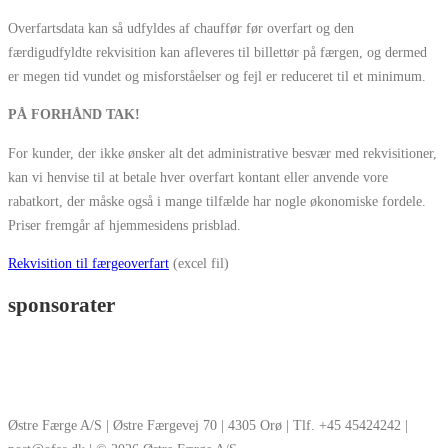
Overfartsdata kan så udfyldes af chauffør før overfart og den
færdigudfyldte rekvisition kan afleveres til billettør på færgen, og dermed
er megen tid vundet og misforståelser og fejl er reduceret til et minimum.
PÅ FORHÅND TAK!
For kunder, der ikke ønsker alt det administrative besvær med rekvisitioner,
kan vi henvise til at betale hver overfart kontant eller anvende vore
rabatkort, der måske også i mange tilfælde har nogle økonomiske fordele.
Priser fremgår af hjemmesidens prisblad.
Rekvisition til færgeoverfart
(excel fil)
sponsorater
Østre Færge A/S | Østre Færgevej 70 | 4305 Orø | Tlf. +45 45424242 |